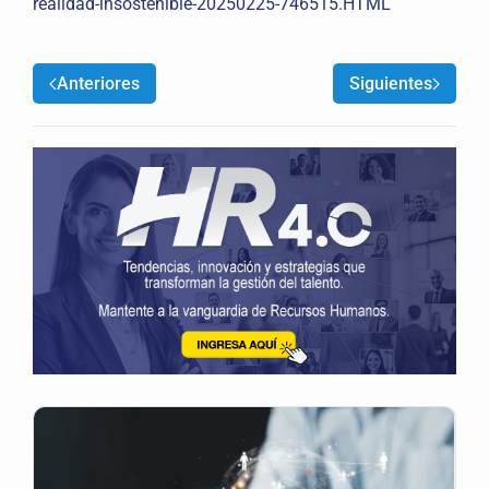
realidad-insostenible-20250225-746515.HTML
Anteriores
Siguientes