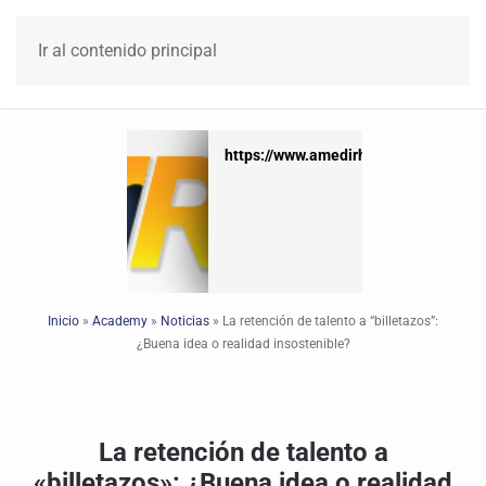
Ir al contenido principal
https://www.amedirh.com.mx
https://www.amedirh.com.mx
Inicio
»
Academy
»
Noticias
»
La retención de talento a “billetazos”:
¿Buena idea o realidad insostenible?
La retención de talento a
«billetazos»: ¿Buena idea o realidad