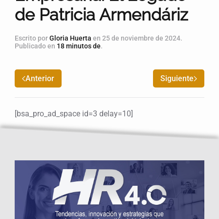
de Patricia Armendáriz
Escrito por
Gloria Huerta
en
25 de noviembre de 2024
.
Publicado en
18 minutos de
.
Anterior
Siguiente
[bsa_pro_ad_space id=3 delay=10]