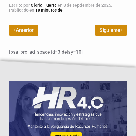
Escrito por
Gloria Huerta
en
8 de septiembre de 2025
.
Publicado en
18 minutos de
.
Anterior
Siguiente
[bsa_pro_ad_space id=3 delay=10]